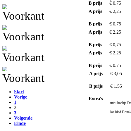
B prijs
€ 0,75
A prijs
€ 2,25
B prijs
€ 0,75
A prijs
€ 2,25
B prijs
€ 0,75
A prijs
€ 2.25
B prijs
€ 0.75
A prijs
€ 3,05
B prijs
€ 1,55
Start
Vorige
Extra's
1
mini boekje D
2
los blad Dona
3
Volgende
Einde