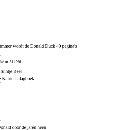
nummer wordt de Donald Duck 40 pagina's
l
blad nr. 34 1966
ruintje Beer
e Katriens dagboek
l
l
l
Donald door de jaren heen