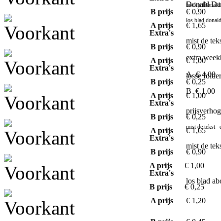
Donald Duc
boekje Donald
B prijs
€ 0,90
los blad donal
A prijs
€ 1,65
Extra's
mist de te
B prijs
€ 0,90
extra week
A prijs
€ 1,00
Extra's
A € 4,00
losse fold
B prijs
€ 0,25
B € 1,00
A prijs
€ 1,00
Extra's
prijsverho
B prijs
€ 0,25
mist de tekst 
A prijs
€ 1,65
Extra's
mist de te
B prijs
€ 0,90
A prijs
€ 1,00
Extra's
los blad a
B prijs
€ 0,25
A prijs
€ 1,20