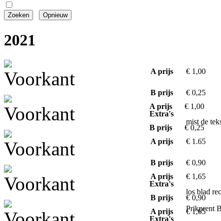
2021
A prijs
€ 1,00
B prijs
€ 0,25
A prijs
€ 1,00
Extra's
mist de te
B prijs
€ 0,25
A prijs
€ 1.65
B prijs
€ 0,90
A prijs
€ 1,65
Extra's
los blad r
B prijs
€ 0,90
Prikprent 
A prijs
€ 1,65
Extra's