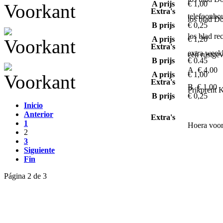
A prijs
€ 1,00
Extra's
telefoonho
los blad D
B prijs
€ 0,25
los blad re
A prijs
€ 1,20
Extra's
extra week
een rustge
B prijs
€ 0.45
A € 4,00
A prijs
€ 1,00
Extra's
B € 1,00
Prikprent 
B prijs
€ 0,25
Inicio
Anterior
Extra's
1
Hoera voor 
2
3
Siguiente
Fin
Página 2 de 3